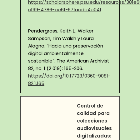
https://scholarsphere.psu.edu/resources/381e6
c199-4786-ae61-671aede4e041
Pendergrass, Keith L., Walker
Sampson, Tim Walsh y Laura
Alagna. “Hacia una preservación
digital ambientalmente
sostenible”. The American Archivist
82, no. 1 (2 019): 165-206.
https://doi.org/10.17723/0360-9081-
82.1.165
Control de
calidad para
colecciones
audiovisuales
digitalizadas: