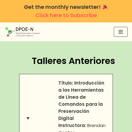
Skip
Get the monthly newsletter!
to
Click here to Subscribe
content
Talleres Anteriores
Título:
Introducción
a las Herramientas
de Línea de
Comandos para la
Preservación
Digital
Instructora:
Brendan